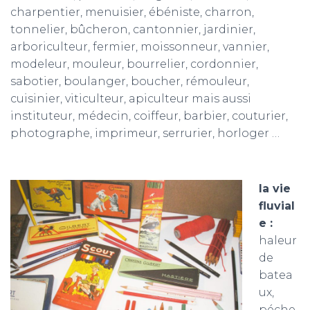
charpentier, menuisier, ébéniste, charron,
tonnelier, bûcheron, cantonnier, jardinier,
arboriculteur, fermier, moissonneur, vannier,
modeleur, mouleur, bourrelier, cordonnier,
sabotier, boulanger, boucher, rémouleur,
cuisinier, viticulteur, apiculteur mais aussi
instituteur, médecin, coiffeur, barbier, couturier,
photographe, imprimeur, serrurier, horloger …
la vie
fluvial
e :
haleur
de
batea
ux,
péche