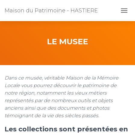
Maison du Patrimoine - HASTIERE
O
U
V
R
I
LE MUSEE
R
/
F
E
R
M
Dans ce musée, véritable Maison de la Mémoire
E
R
Locale vous pourrez découvrir le patrimoine de
L
notre région, notamment les vieux métiers
A
représentés par de nombreux outils et objets
N
A
anciens ainsi que des documents et photos
V
témoignant de la vie des siècles passés.
I
G
Les collections sont présentées en
A