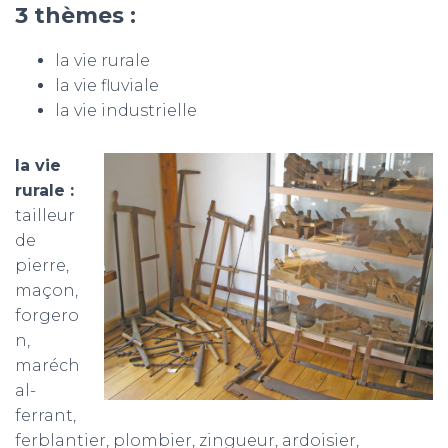
T
3 thèmes :
I
O
la vie rurale
N
la vie fluviale
la vie industrielle
la vie
rurale :
tailleur
de
pierre,
maçon,
forgero
n,
maréch
al-
ferrant,
ferblantier, plombier, zingueur, ardoisier,